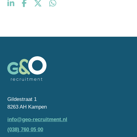
Gildestraat 1
8263 AH Kampen
info@geo-recruitment.nl
(038) 760 05 00