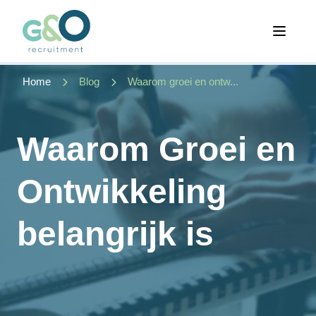
Open 
Home
Blog
Waarom groei en ontw...
Waarom Groei en
Ontwikkeling
belangrijk is