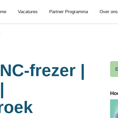
ome
Vacatures
Partner Programma
Over ons
.
NC-frezer |
D
|
Ho
roek