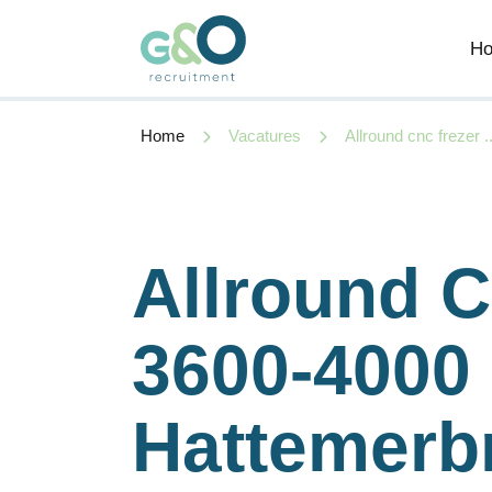
H
Home
Vacatures
Allround cnc frezer ..
Allround C
3600-4000 
Hattemerb