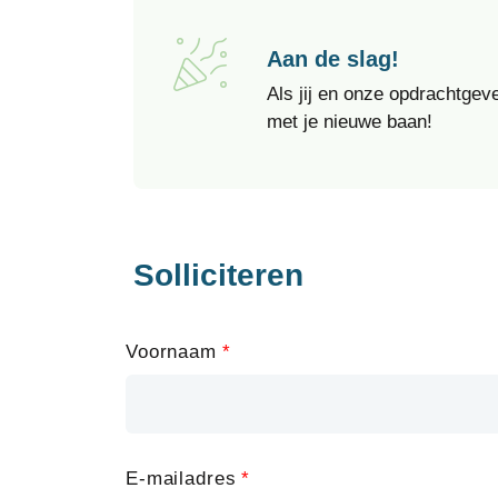
Aan de slag!
Als jij en onze opdrachtgeve
met je nieuwe baan!
Solliciteren
Leave
Voornaam
this
field
blank
E-mailadres