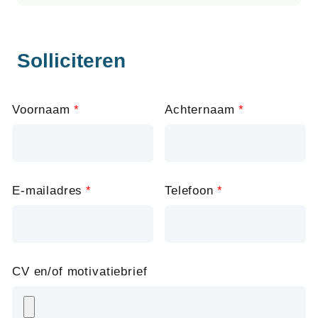
Solliciteren
Leave
Voornaam
Achternaam
this
field
blank
E-mailadres
Telefoon
CV en/of motivatiebrief