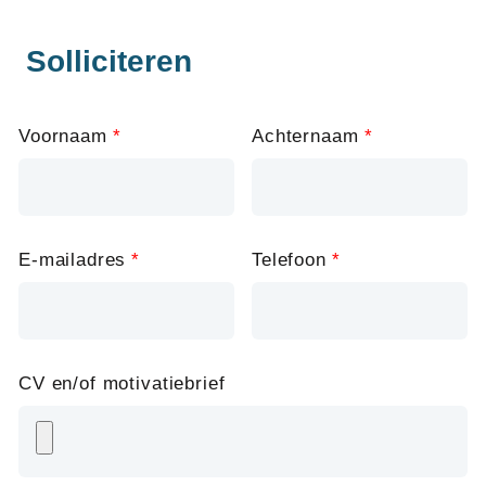
Solliciteren
Leave
Voornaam
Achternaam
this
field
blank
E-mailadres
Telefoon
CV en/of motivatiebrief