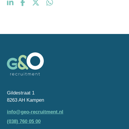
Gildestraat 1
8263 AH Kampen
info@geo-recruitment.nl
(038) 760 05 00