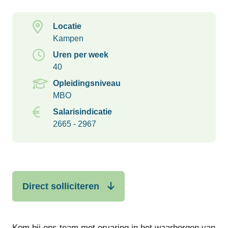
Locatie
Kampen
Uren per week
40
Opleidingsniveau
MBO
Salarisindicatie
2665 - 2967
Direct solliciteren
Kom bij ons team met ervaring in het waarborgen van