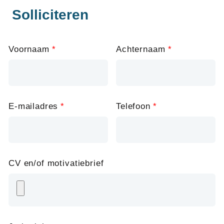
Solliciteren
Leave
Voornaam
Achternaam
this
field
blank
E-mailadres
Telefoon
CV en/of motivatiebrief