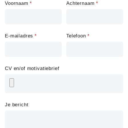
Voornaam
Achternaam
this
field
blank
E-mailadres
Telefoon
CV en/of motivatiebrief
Je bericht