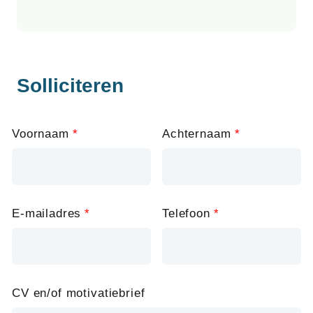
Solliciteren
Leave
Voornaam
Achternaam
this
field
blank
E-mailadres
Telefoon
CV en/of motivatiebrief