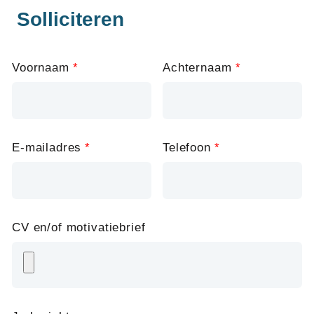
Solliciteren
Leave
Voornaam
Achternaam
this
field
blank
E-mailadres
Telefoon
CV en/of motivatiebrief