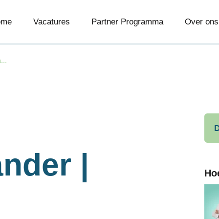
ome
Vacatures
Partner Programma
Over ons
...
D
nder |
Ho