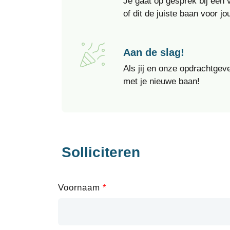
Je gaat op gesprek bij een
of dit de juiste baan voor jou
Aan de slag!
Als jij en onze opdrachtgeve
met je nieuwe baan!
Solliciteren
Leave
Voornaam
this
field
blank