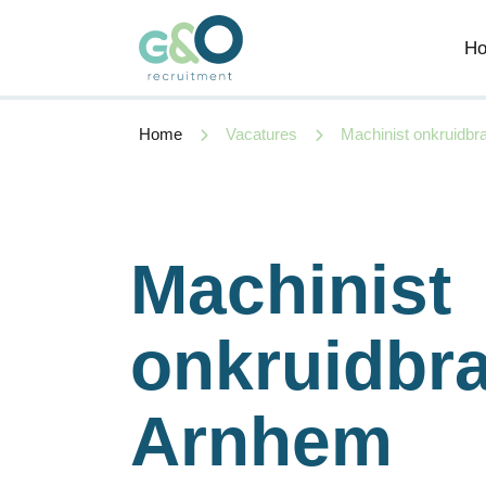
H
Home
Vacatures
Machinist onkruidbra
Machinist
onkruidbra
Arnhem