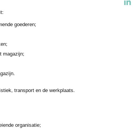
t:
mende goederen;
ken;
t magazijn;
gazijn.
stiek, transport en de werkplaats.
eiende organisatie;