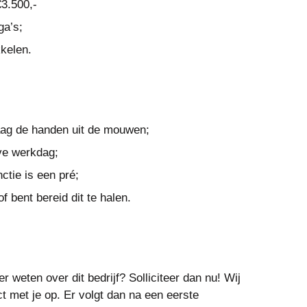
€3.500,-
ga’s;
kkelen.
raag de handen uit de mouwen;
eve werkdag;
ctie is een pré;
f bent bereid dit te halen.
r weten over dit bedrijf? Solliciteer dan nu! Wij
ct met je op. Er volgt dan na een eerste