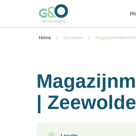
H
Home
Vacatures
Magazijnmedewerker
Magazijnm
| Zeewold
Locatie