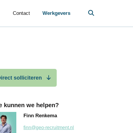
Contact
Werkgevers
irect solliciteren
e kunnen we helpen?
Finn Renkema
finn@geo-recruitment.nl