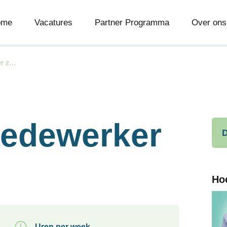
ome
Vacatures
Partner Programma
Over ons
 z...
edewerker
D
e
Ho
Uren per week