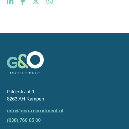
Gildestraat 1
8263 AH Kampen
info@geo-recruitment.nl
(038) 760 05 00