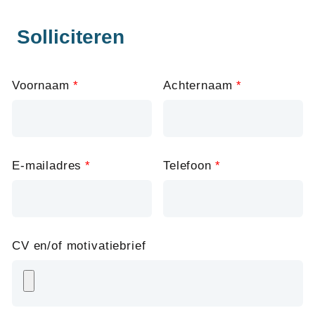
Solliciteren
Leave
Voornaam
Achternaam
this
field
blank
E-mailadres
Telefoon
CV en/of motivatiebrief