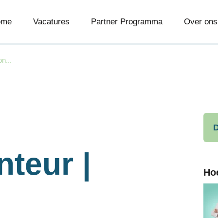
ome
Vacatures
Partner Programma
Over ons
n...
D
teur |
Ho