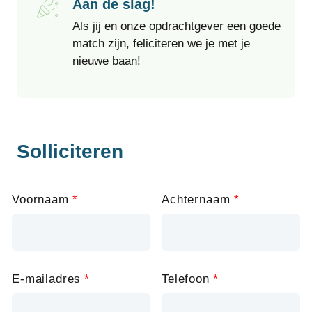
Aan de slag!
Als jij en onze opdrachtgever een goede
match zijn, feliciteren we je met je
nieuwe baan!
Solliciteren
Leave
Voornaam
Achternaam
this
field
blank
E-mailadres
Telefoon