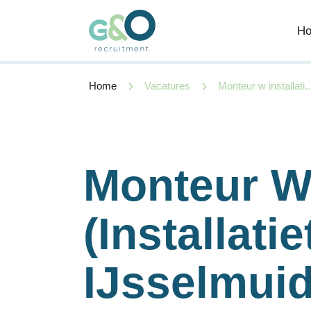
H
Home
Vacatures
Monteur w installati..
Monteur 
(Installati
IJsselmui