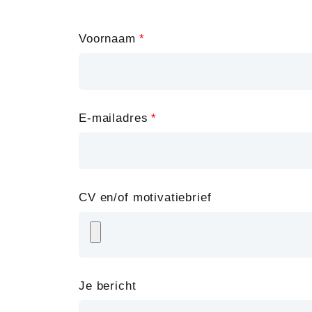
Leave
Voornaam
this
field
blank
E-mailadres
CV en/of motivatiebrief
Je bericht