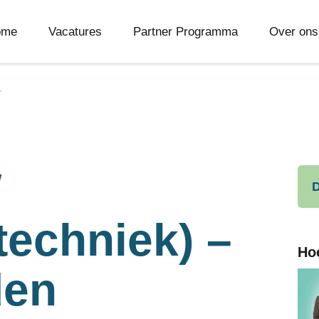
ome
Vacatures
Partner Programma
Over ons
.
W
D
etechniek) –
Ho
den