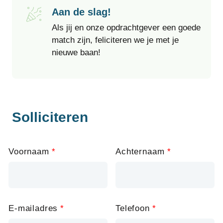
Aan de slag!
Als jij en onze opdrachtgever een goede
match zijn, feliciteren we je met je
nieuwe baan!
Solliciteren
Leave
Voornaam
Achternaam
this
field
blank
E-mailadres
Telefoon