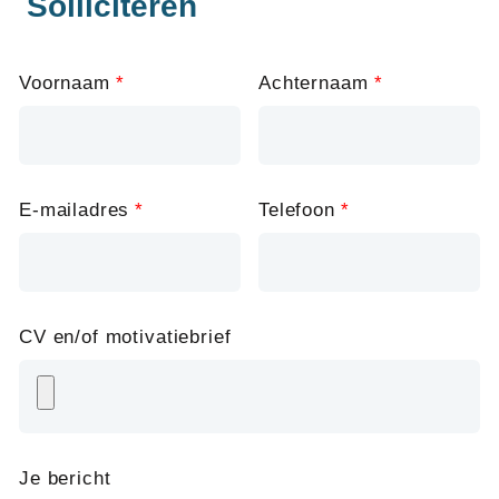
Solliciteren
Leave
Voornaam
Achternaam
this
field
blank
E-mailadres
Telefoon
CV en/of motivatiebrief
Je bericht