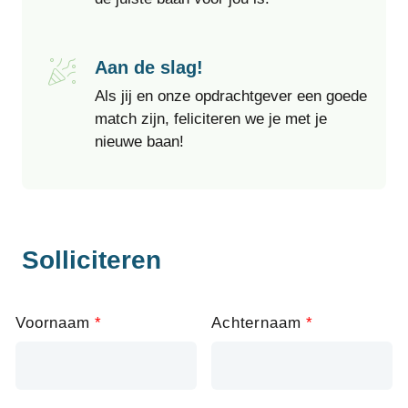
Aan de slag!
Als jij en onze opdrachtgever een goede
match zijn, feliciteren we je met je
nieuwe baan!
Solliciteren
Leave
Voornaam
Achternaam
this
field
blank