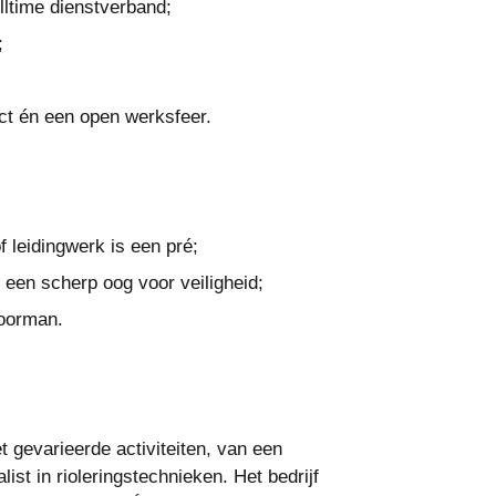
lltime dienstverband;
;
t én een open werksfeer.
of leidingwerk is een pré;
en scherp oog voor veiligheid;
voorman.
t gevarieerde activiteiten, van een
st in rioleringstechnieken. Het bedrijf