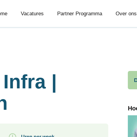
ome
Vacatures
Partner Programma
Over ons
Infra |
D
n
Ho
Uren per week