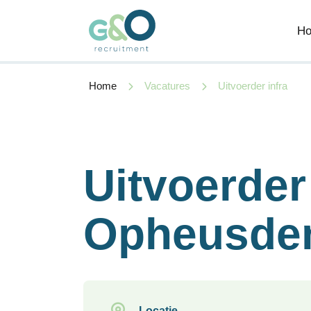
H
Home
Vacatures
Uitvoerder infra
Uitvoerder 
Opheusde
Locatie