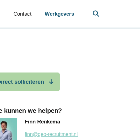
Contact
Werkgevers
irect solliciteren
e kunnen we helpen?
Finn Renkema
finn@geo-recruitment.nl