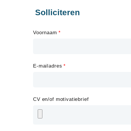
Solliciteren
Leave
Voornaam
this
field
blank
E-mailadres
CV en/of motivatiebrief