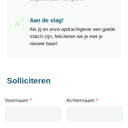
Aan de slag!
Als jij en onze opdrachtgever een goede
match zijn, feliciteren we je met je
nieuwe baan!
Solliciteren
Leave
Voornaam
Achternaam
this
field
blank