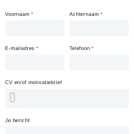
Leave
Voornaam
Achternaam
this
field
blank
E-mailadres
Telefoon
CV en/of motivatiebrief
Je bericht